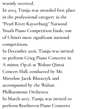
warmly received.
In 2015, Tianju was awarded first place
in the professional category in the
"Pearl River Kayserburg" National
Youth Piano Competition finals, one
of China's most significant national
competitions.
In December 2016, Tianju was invited
to perform Grieg Piano Concerto in
A minor, Op.16 at Wuhan Qintai
Concert Hall, conducted by Mr.
Mirosław Jacek Błaszczyk and
accompanied by the Wuhan
Philharmonic Orchestra.
In March 2017, Tianju was invited to
perform Beethoven Piano Concerto