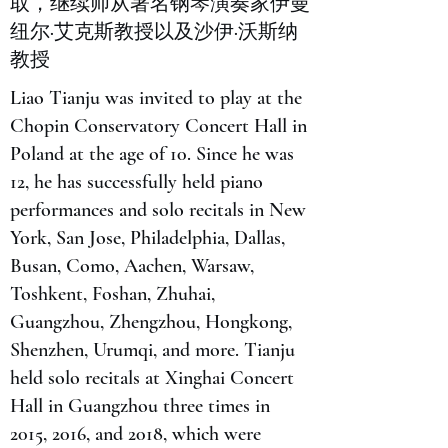
取，继续师从著名钢琴演奏家伊曼
纽尔·艾克斯教授以及沙伊·沃斯纳
教授
Liao Tianju was invited to play at the
Chopin Conservatory Concert Hall in
Poland at the age of 10. Since he was
12, he has successfully held piano
performances and solo recitals in New
York, San Jose, Philadelphia, Dallas,
Busan, Como, Aachen, Warsaw,
Toshkent, Foshan, Zhuhai,
Guangzhou, Zhengzhou, Hongkong,
Shenzhen, Urumqi, and more. Tianju
held solo recitals at Xinghai Concert
Hall in Guangzhou three times in
2015, 2016, and 2018, which were