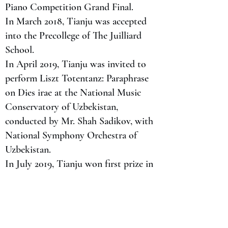
Piano Competition Grand Final.
In March 2018, Tianju was accepted
into the Precollege of The Juilliard
School.
In April 2019, Tianju was invited to
perform Liszt Totentanz: Paraphrase
on Dies irae at the National Music
Conservatory of Uzbekistan,
conducted by Mr. Shah Sadikov, with
National Symphony Orchestra of
Uzbekistan.
In July 2019, Tianju won first prize in
the International Piano Concerto
Competition in Costa Rica and
performed Mendelssohn's Piano
Concerto No. 1 at the University of