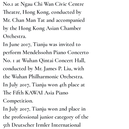
No.1 at Ngau Chi Wan Civic Centre
Theatre, Hong Kong, conducted by
Mr. Chan Man Tat and accompanied
by the Hong Kong Asian Chamber
Orchestra.
In June 2017, Tianju was invited to
perform Mendelssohn Piano Concerto
No. 1 at Wuhan Qintai Concert Hall,
conducted by Mr. James P. Liu, with
the Wuhan Philharmonic Orchestra.
In July 2017, Tianju won 4th place at
The Fifth KAWAI Asia Piano
Competition.
In July 2017, Tianju won 2nd place in
the professional junior category of the
5th Deutscher Irmler International