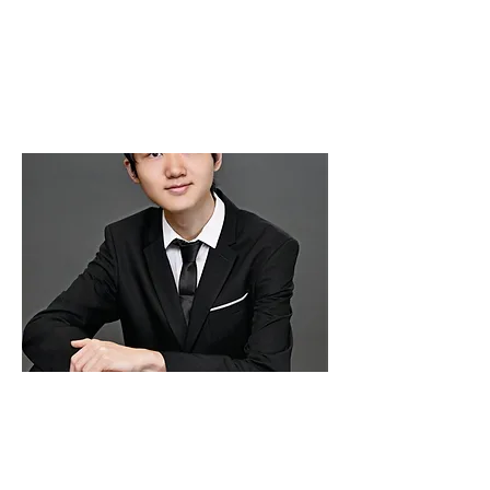
廖天驹
Tianju Liao
A YOUNG PIANIST
​廖天驹Tianju Liao