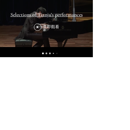
Selections of Tianju's performances
立即觀看